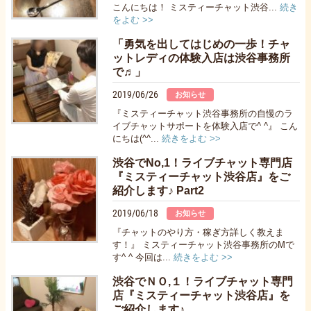
こんにちは！ ミスティーチャット渋谷...
続き
をよむ >>
「勇気を出してはじめの一歩！チャ
ットレディの体験入店は渋谷事務所
で♬」
2019/06/26
お知らせ
『ミスティーチャット渋谷事務所の自慢のラ
イブチャットサポートを体験入店で^ ^』 こん
にちは(^^...
続きをよむ >>
渋谷でNo,1！ライブチャット専門店
『ミスティーチャット渋谷店』をご
紹介します♪ Part2
2019/06/18
お知らせ
『チャットのやり方・稼ぎ方詳しく教えま
す！』 ミスティーチャット渋谷事務所のMで
す^ ^ 今回は...
続きをよむ >>
渋谷でＮＯ,１！ライブチャット専門
店『ミスティーチャット渋谷店』を
ご紹介します♪