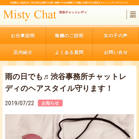
渋谷駅から徒歩3分！
安心安全な場所でお買い物帰りやお仕事帰りに気軽に出勤できる
高収入チャットレディのアルバイト
渋谷チャットレディ
お仕事説明
報酬のご説明
女の子の声
店内紹介
よくある質問
お問い合せ
雨の日でも♬渋谷事務所チャットレ
ディのヘアスタイル守ります！
2019/07/22
お知らせ