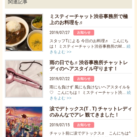
関連記事
ミスティーチャット渋谷事務所で極
上のお料理を♬
2019/07/27
お知らせ
スタッフTによる 今日のお料理♬ こんにち
は！ ミスティーチャット渋谷事務所のM...
続
きをよむ >>
雨の日でも♬渋谷事務所チャットレ
ディのヘアスタイル守ります！
2019/07/22
お知らせ
雨にも負けず 風にも負けないヘアスタイルを
♡ こんにちは！ ミスティーチャット渋...
続
きをよむ >>
涙でデトックス(T . T) チャットレディ
のみんなでアレ 観てきました！
2019/07/15
お知らせ
チャット前に涙でデトックス♬ こんにちは^