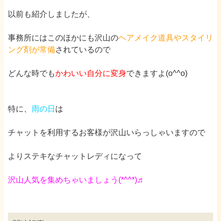
以前も紹介しましたが、
事務所には
このほかにも沢山の
ヘアメイク道具やスタイリ
ング剤が常備
されているので
どんな時でも
かわいい自分に変身
できますよ(
o^^o
)
特に、
雨の日
は
チャットを利用するお客様が沢山いらっしゃいますので
よりステキなチャットレディになって
沢山人気を集めちゃいましょう(
*^^*
)♬