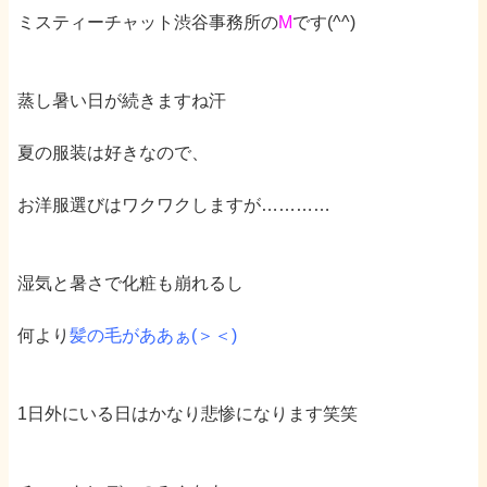
ミスティーチャット渋谷事務所の
M
です(
^^
)
蒸し暑い日が続きますね汗
夏の服装は好きなので、
お洋服選びはワクワクしますが
…………
湿気と暑さで化粧も崩れるし
何より
髪の毛がああぁ(＞＜)
1
日外にいる日はかなり悲惨になります笑笑