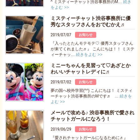
^ ミスティーチャット渋谷事務所のM...
続き
をよむ >>
ミスティーチャット渋谷事務所に優
秀なスタッフさんをおでむかえ♬
2019/07/07
お知らせ
『入ったとたんモテモテ♡ 優秀スタッフさん
が来てくれました♬』 こんにちは！！ ミステ
ィーチャッ...
続きをよむ >>
ミニーちゃんを見習って♡あざとか
わいいチャットレディに♬
2019/07/02
お知らせ
夢の国へ校外学習(^^) こんにちは！ ミスティ
ーチャット渋谷事務所のMです♬ ...
続きを
よむ >>
メールで攻める♪ 渋谷事務所で愛され
チャットガールになろう！
2019/06/29
お知らせ
『愛されチャットガールになるために♬』