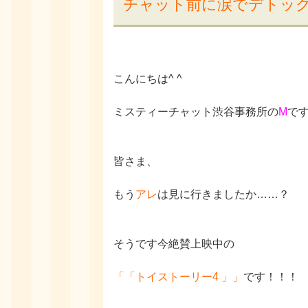
チャット前に涙でデトッ
こんにちは
^ ^
ミスティーチャット渋谷事務所の
M
で
皆さま、
もう
アレ
は見に行きましたか
……
？
そうです
今絶賛上映中の
「「トイストーリー
4
」」
です！！！