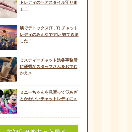
トレディのヘアスタイル守りま
す！
涙でデトックス(T . T) チャット
レディのみんなでアレ 観てきま
した！
ミスティーチャット渋谷事務所
に優秀なスタッフさんをおでむ
かえ♬
ミニーちゃんを見習って♡あざ
とかわいいチャットレディに♬