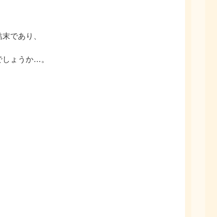
結末であり、
でしょうか
…
。
』