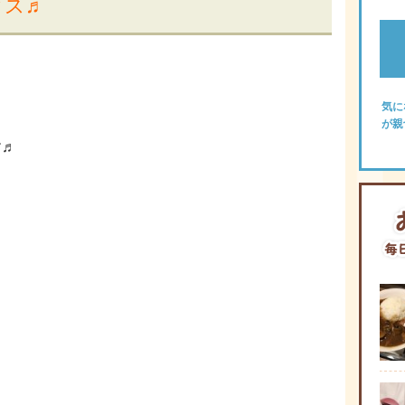
クス♬
気に
が親
す♬