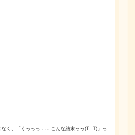
！
はなく、「くっっっ
……
こんな結末っっ(
T . T
)」っ