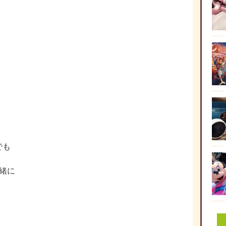
、
でも
緒に
）